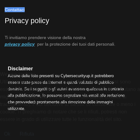
Contattaci
Privacy policy
Ti invitiamo prendere visione della nostra
privacy policy
per la protezione dei tuoi dati personali.
Disclaimer
We use cookies
Alcune delle foto presenti su Cybersecurityup.it potrebbero
Utilizziamo i cookie sul nostro sito Web. Alcuni di essi sono
essere state prese da Internet e quindi valutate di pubblico
essenziali per il funzionamento del sito, mentre altri ci aiutano a
dominio. Se i soggetti o gli autori avessero qualcosa in contrario
alla pubblicazione, lo possono segnalare via email alla redazione
migliorare questo sito e l'esperienza dell'utente (cookie di
che provvederà prontamente alla rimozione delle immagini
tracciamento). Puoi decidere tu stesso se consentire o meno i
utilizzate.
cookie. Ti preghiamo di notare che se li rifiuti, potresti non
essere in grado di utilizzare tutte le funzionalità del sito.
Ok
Rifiuta