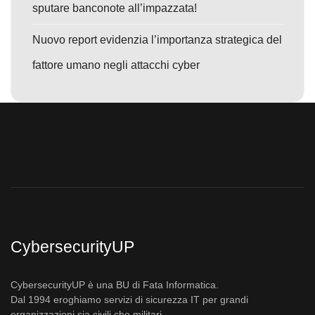
sputare banconote all’impazzata!
Nuovo report evidenzia l’importanza strategica del
fattore umano negli attacchi cyber
CybersecurityUP
CybersecurityUP è una BU di Fata Informatica.
Dal 1994 eroghiamo servizi di sicurezza IT per grandi
organizzazioni sia civili che militari.