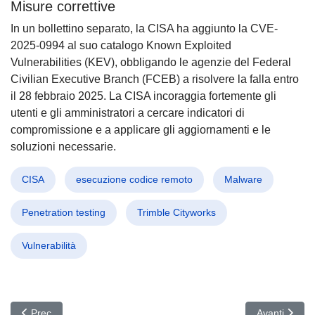
Misure correttive
In un bollettino separato, la CISA ha aggiunto la CVE-
2025-0994 al suo catalogo Known Exploited
Vulnerabilities (KEV), obbligando le agenzie del Federal
Civilian Executive Branch (FCEB) a risolvere la falla entro
il 28 febbraio 2025. La CISA incoraggia fortemente gli
utenti e gli amministratori a cercare indicatori di
compromissione e a applicare gli aggiornamenti e le
soluzioni necessarie.
CISA
esecuzione codice remoto
Malware
Penetration testing
Trimble Cityworks
Vulnerabilità
Articolo precedente: Kara Sprague CEO di HackerOne: Guida Vision
Articolo succ
Prec
Avanti