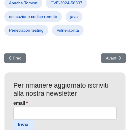
Apache Tomcat
CVE-2024-56337
esecuzione codice remoto
java
Penetration testing
Vulnerabilità
Articolo precedente: Allarme Cybersecurity BeyondTrust: Vulnerabil
Articolo succ
Prec
Avanti
Per rimanere aggiornato iscriviti
alla nostra newsletter
email
*
Invia