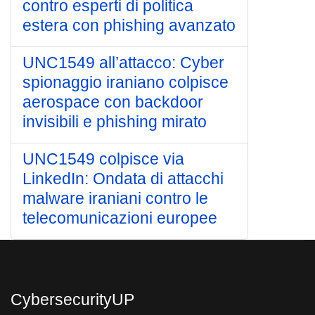
contro esperti di politica
estera con phishing avanzato
UNC1549 all’attacco: Cyber
spionaggio iraniano colpisce
aerospace con backdoor
invisibili e phishing mirato
UNC1549 colpisce via
LinkedIn: Ondata di attacchi
malware iraniani contro le
telecomunicazioni europee
CybersecurityUP