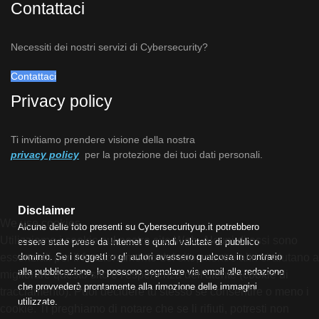
Contattaci
Necessiti dei nostri servizi di Cybersecurity?
Contattaci
Privacy policy
Ti invitiamo prendere visione della nostra
privacy policy
per la protezione dei tuoi dati personali.
Disclaimer
We use cookies
Alcune delle foto presenti su Cybersecurityup.it potrebbero
Utilizziamo i cookie sul nostro sito Web. Alcuni di essi sono
essere state prese da Internet e quindi valutate di pubblico
dominio. Se i soggetti o gli autori avessero qualcosa in contrario
essenziali per il funzionamento del sito, mentre altri ci aiutano a
alla pubblicazione, lo possono segnalare via email alla redazione
migliorare questo sito e l'esperienza dell'utente (cookie di
che provvederà prontamente alla rimozione delle immagini
tracciamento). Puoi decidere tu stesso se consentire o meno i
utilizzate.
cookie. Ti preghiamo di notare che se li rifiuti, potresti non