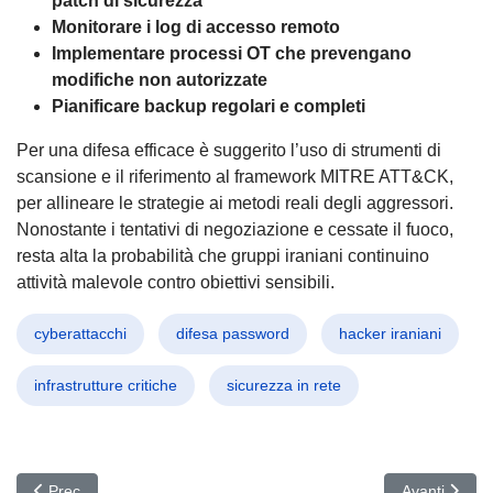
patch di sicurezza
Monitorare i log di accesso remoto
Implementare processi OT che prevengano
modifiche non autorizzate
Pianificare backup regolari e completi
Per una difesa efficace è suggerito l’uso di strumenti di
scansione e il riferimento al framework MITRE ATT&CK,
per allineare le strategie ai metodi reali degli aggressori.
Nonostante i tentativi di negoziazione e cessate il fuoco,
resta alta la probabilità che gruppi iraniani continuino
attività malevole contro obiettivi sensibili.
cyberattacchi
difesa password
hacker iraniani
infrastrutture critiche
sicurezza in rete
Articolo precedente: Blind Eagle all’attacco: Phishing e RAT su b
Articolo succ
Prec
Avanti