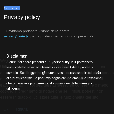
Contattaci
Privacy policy
Ti invitiamo prendere visione della nostra
privacy policy
per la protezione dei tuoi dati personali.
Disclaimer
We use cookies
Alcune delle foto presenti su Cybersecurityup.it potrebbero
Utilizziamo i cookie sul nostro sito Web. Alcuni di essi sono
essere state prese da Internet e quindi valutate di pubblico
essenziali per il funzionamento del sito, mentre altri ci aiutano a
dominio. Se i soggetti o gli autori avessero qualcosa in contrario
alla pubblicazione, lo possono segnalare via email alla redazione
migliorare questo sito e l'esperienza dell'utente (cookie di
che provvederà prontamente alla rimozione delle immagini
tracciamento). Puoi decidere tu stesso se consentire o meno i
utilizzate.
cookie. Ti preghiamo di notare che se li rifiuti, potresti non
essere in grado di utilizzare tutte le funzionalità del sito.
Ok
Rifiuta