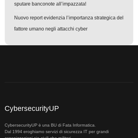
sputare banconote all’impazzata!
Nuovo report evidenzia l’importanza strategica del
fattore umano negli attacchi cyber
CybersecurityUP
CybersecurityUP è una BU di Fata Informatica.
Dal 1994 eroghiamo servizi di sicurezza IT per grandi
organizzazioni sia civili che militari.