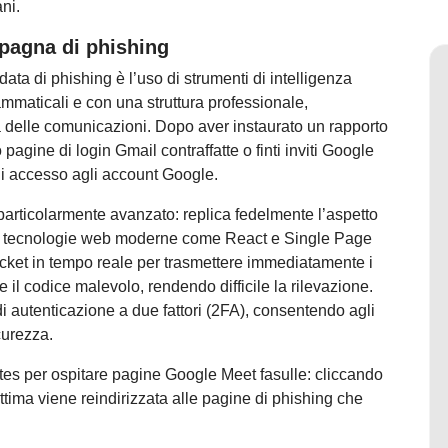
ani.
mpagna di phishing
data di phishing è l’uso di strumenti di intelligenza
rammaticali e con una struttura professionale,
tà delle comunicazioni. Dopo aver instaurato un rapporto
o pagine di login Gmail contraffatte o finti inviti Google
i di accesso agli account Google.
 particolarmente avanzato: replica fedelmente l’aspetto
 a tecnologie web moderne come React e Single Page
ocket in tempo reale per trasmettere immediatamente i
 il codice malevolo, rendendo difficile la rilevazione.
i di autenticazione a due fattori (2FA), consentendo agli
curezza.
ites per ospitare pagine Google Meet fasulle: cliccando
ima viene reindirizzata alle pagine di phishing che