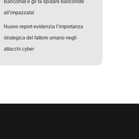
Bancomat e gli fa sputare banconote
all’impazzata!
Nuovo report evidenzia l’importanza
strategica del fattore umano negli
attacchi cyber
: EchoLeak: La prima falla zero-click su Copilot svela i nuovi rischi AI pe