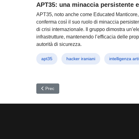
APT35: una minaccia persistente e 
APT35, noto anche come Educated Manticore, C
conferma così il suo ruolo di minaccia persistent
di crisi internazionale. Il gruppo dimostra un’e
infrastrutture, mantenendo l’efficacia delle p
autorità di sicurezza.
apt35
hacker iraniani
intelligenza arti
Articolo precedente: ClickFix e FileFix: L’inganno 
Prec