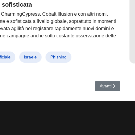
sofisticata
harmingCypress, Cobalt Illusion e con altri nomi,
e e sofisticata a livello globale, soprattutto in momenti
levata agilità nel registrare rapidamente nuovi domini e
roprie campagne anche sotto costante osservazione delle
ficiale
israele
Phishing
evoluto che trasforma un semplice click in un attacco invisibile
Articolo successivo
Avanti