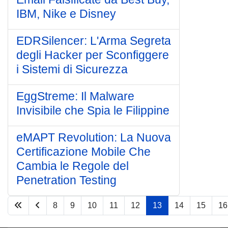
IBM, Nike e Disney
EDRSilencer: L'Arma Segreta
degli Hacker per Sconfiggere
i Sistemi di Sicurezza
EggStreme: Il Malware
Invisibile che Spia le Filippine
eMAPT Revolution: La Nuova
Certificazione Mobile Che
Cambia le Regole del
Penetration Testing
8
9
10
11
12
13
14
15
16
Pagina 13 di 33