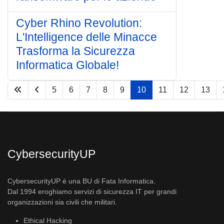
Cyber Rhino Revolution:
L'Intelligence delle Minacce
Trasforma la Sicurezza
Informatica Globale!
5
6
7
8
9
10
11
12
13
Pagina 10 di 33
CybersecurityUP
CybersecurityUP è una BU di Fata Informatica.
Dal 1994 eroghiamo servizi di sicurezza IT per grandi
organizzazioni sia civili che militari.
Ethical Hacking