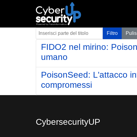
Inserisci parte del titolo
Filtro
Pulis
FIDO2 nel mirino: Poison
umano
PoisonSeed: L'attacco inv
compromessi
CybersecurityUP