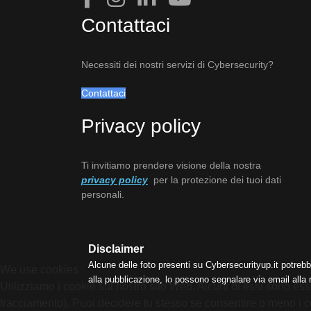
Contattaci
Necessiti dei nostri servizi di Cybersecurity?
Contattaci
Privacy policy
Ti invitiamo prendere visione della nostra
privacy policy
per la protezione dei tuoi dati
personali.
Disclaimer
Alcune delle foto presenti su Cybersecurityup.it potrebb
We use cookies
alla pubblicazione, lo possono segnalare via email alla
Utilizziamo i cookie sul nostro sito Web. Alcuni di essi sono esse
tracciamento). Puoi decidere tu stesso se consentire o meno i cooki