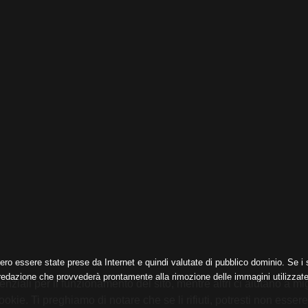
ero essere state prese da Internet e quindi valutate di pubblico dominio. Se i s
 redazione che provvederà prontamente alla rimozione delle immagini utilizzate
nziali per il funzionamento del sito, mentre altri ci aiutano a mig
e. Ti preghiamo di notare che se li rifiuti, potresti non essere in