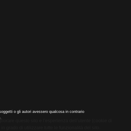
oggetti o gli autori avessero qualcosa in contrario
.
liorare questo sito e l'esperienza dell'utente (cookie di
 grado di utilizzare tutte le funzionalità del sito.