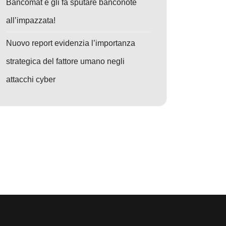
Bancomat e gli fa sputare banconote
all’impazzata!
Nuovo report evidenzia l’importanza
strategica del fattore umano negli
attacchi cyber
droid
: Crolla XSS.is: Arrestato il boss del forum cybercrime – Colpo storico di