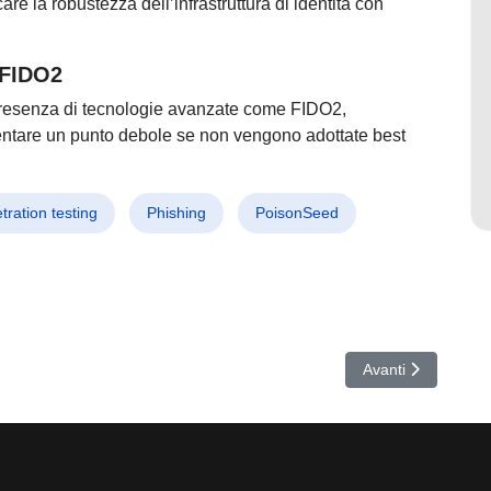
are la robustezza dell’infrastruttura di identità con
a FIDO2
presenza di tecnologie avanzate come FIDO2,
esentare un punto debole se non vengono adottate best
tration testing
Phishing
PoisonSeed
X: Bloccati 10 milioni di dispositivi infetti nella più grande botnet An
Articolo successivo
Avanti