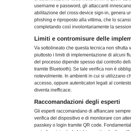
username e password, gli attaccanti innescano l
abilitazione del cross-device sign-in, genera 
phishing e riproposto alla vittima, che lo scan
completando così involontariamente la sessio
Limiti e contromisure delle imple
Va sottolineato che questa tecnica non sfrutta 
piuttosto i limiti di implementazione di alcuni fl
del processo dipende spesso dal controllo della
tramite Bluetooth). Se tale verifica non è obbli
notevolmente. In ambienti in cui si utilizzano c
accesso, oppure autenticatori legati al contest
diventa inefficace.
Raccomandazioni degli esperti
Gli esperti raccomandano di affiancare sempre a
verifica del dispositivo e di monitorare con att
passkey o login tramite QR code. Fondamentale