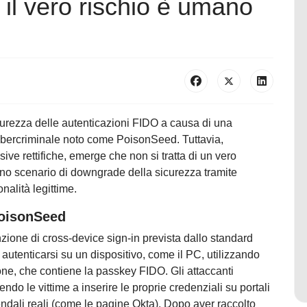
il vero rischio è umano
sicurezza delle autenticazioni FIDO a causa di una
cybercriminale noto come PoisonSeed. Tuttavia,
ssive rettifiche, emerge che non si tratta di un vero
uno scenario di downgrade della sicurezza tramite
nalità legittime.
 PoisonSeed
nzione di cross-device sign-in prevista dallo standard
autenticarsi su un dispositivo, come il PC, utilizzando
one, che contiene la passkey FIDO. Gli attaccanti
do le vittime a inserire le proprie credenziali su portali
ziendali reali (come le pagine Okta). Dopo aver raccolto