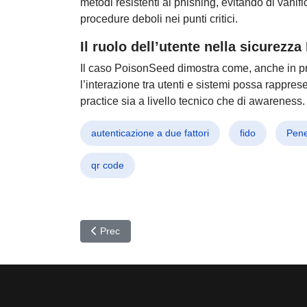
metodi resistenti al phishing, evitando di vanific
procedure deboli nei punti critici.
Il ruolo dell’utente nella sicurezz
Il caso PoisonSeed dimostra come, anche in 
l’interazione tra utenti e sistemi possa rappr
practice sia a livello tecnico che di awareness.
autenticazione a due fattori
fido
Pene
qr code
Articolo precedente: Google dichiara guerra a BADBO
Prec