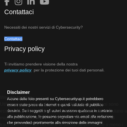
Contattaci
Necessiti dei nostri servizi di Cybersecurity?
Contattaci
Privacy policy
Ti invitiamo prendere visione della nostra
privacy policy
per la protezione dei tuoi dati personali.
Disclaimer
We use cookies
Alcune delle foto presenti su Cybersecurityup.it potrebbero
Utilizziamo i cookie sul nostro sito Web. Alcuni di essi sono
essere state prese da Internet e quindi valutate di pubblico
essenziali per il funzionamento del sito, mentre altri ci aiutano a
dominio. Se i soggetti o gli autori avessero qualcosa in contrario
alla pubblicazione, lo possono segnalare via email alla redazione
migliorare questo sito e l'esperienza dell'utente (cookie di
che provvederà prontamente alla rimozione delle immagini
tracciamento). Puoi decidere tu stesso se consentire o meno i