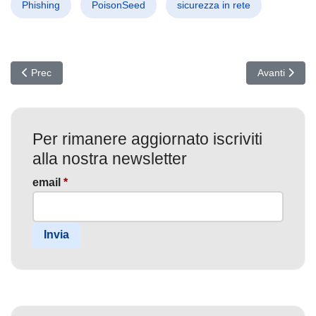
Phishing
PoisonSeed
sicurezza in rete
Articolo precedente: Attacco Malware su SourceForge: Distribuzio
Articolo succ
Prec
Avanti
Per rimanere aggiornato iscriviti
alla nostra newsletter
email
*
Invia