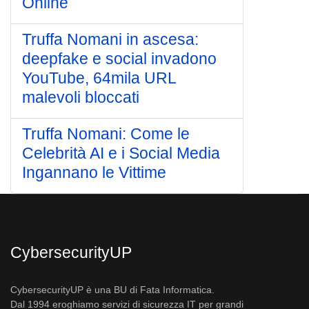
Online
Truffa Nomani in ascesa:
deepfake e social invadono
YouTube, 64mila URL
malevoli bloccati
Truffa Nomani: Come le
Celebrità AI e i Social Media
Ingannano le Vittime
CybersecurityUP
CybersecurityUP è una BU di Fata Informatica.
Dal 1994 eroghiamo servizi di sicurezza IT per grandi