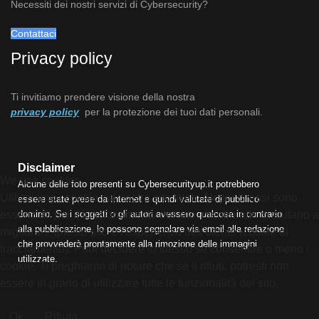
Necessiti dei nostri servizi di Cybersecurity?
Contattaci
Privacy policy
Ti invitiamo prendere visione della nostra
privacy policy
per la protezione dei tuoi dati personali.
Disclaimer
We use cookies
Alcune delle foto presenti su Cybersecurityup.it potrebbero
Utilizziamo i cookie sul nostro sito Web. Alcuni di essi sono
essere state prese da Internet e quindi valutate di pubblico
dominio. Se i soggetti o gli autori avessero qualcosa in contrario
essenziali per il funzionamento del sito, mentre altri ci aiutano a
alla pubblicazione, lo possono segnalare via email alla redazione
migliorare questo sito e l'esperienza dell'utente (cookie di
che provvederà prontamente alla rimozione delle immagini
tracciamento). Puoi decidere tu stesso se consentire o meno i
utilizzate.
cookie. Ti preghiamo di notare che se li rifiuti, potresti non
essere in grado di utilizzare tutte le funzionalità del sito.
Ok
Rifiuta