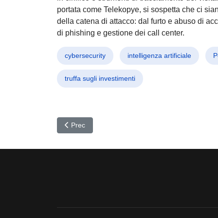
portata come Telekopye, si sospetta che ci sian
della catena di attacco: dal furto e abuso di acc
di phishing e gestione dei call center.
cybersecurity
intelligenza artificiale
P
truffa sugli investimenti
Articolo precedente: Caccia alle Minacce Informat
Prec