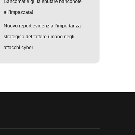
Bancomat e gli fa sputare banconote
all’impazzata!
Nuovo report evidenzia l’importanza
strategica del fattore umano negli
attacchi cyber
gitale
o: Attacco dei Pacchetti NPM Falsi: Rischio Elevato per la Sicurezza del