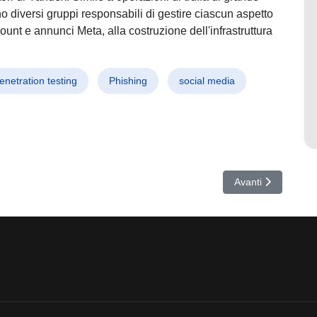
o diversi gruppi responsabili di gestire ciascun aspetto
ount e annunci Meta, alla costruzione dell'infrastruttura
enetration testing
Phishing
social media
iche: 5 Tecniche Essenziali per Proteggere la Tua Azienda nel Mondo Di
Articolo successiv
Avanti