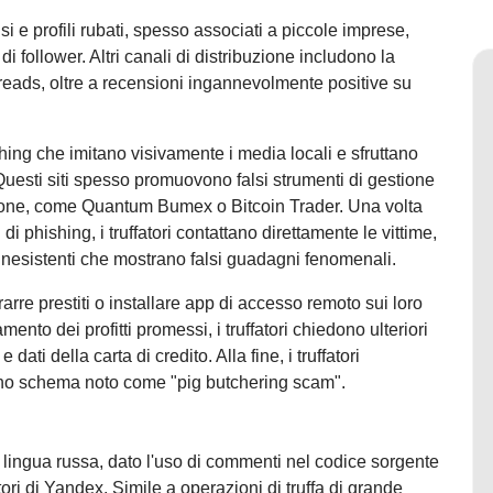
si e profili rubati, spesso associati a piccole imprese,
di follower. Altri canali di distribuzione includono la
eads, oltre a recensioni ingannevolmente positive su
ishing che imitano visivamente i media locali e sfruttano
Questi siti spesso promuovono falsi strumenti di gestione
zione, come Quantum Bumex o Bitcoin Trader. Una volta
 di phishing, i truffatori contattano direttamente le vittime,
i inesistenti che mostrano falsi guadagni fenomenali.
rarre prestiti o installare app di accesso remoto sui loro
ento dei profitti promessi, i truffatori chiedono ulteriori
ti della carta di credito. Alla fine, i truffatori
uno schema noto come "pig butchering scam".
i lingua russa, dato l'uso di commenti nel codice sorgente
atori di Yandex. Simile a operazioni di truffa di grande