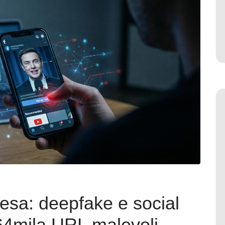
esa: deepfake e social
64mila URL malevoli