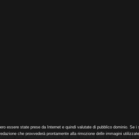
ero essere state prese da Internet e quindi valutate di pubblico dominio. Se i s
 redazione che provvederà prontamente alla rimozione delle immagini utilizzate
nziali per il funzionamento del sito, mentre altri ci aiutano a mig