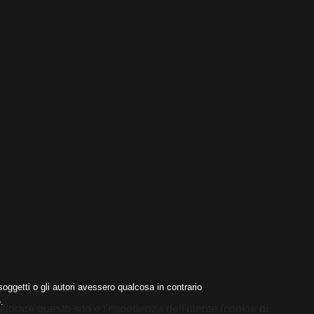
oggetti o gli autori avessero qualcosa in contrario
.
liorare questo sito e l'esperienza dell'utente (cookie di