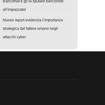
Bancomat e gli fa sputare banconote
all’impazzata!
Nuovo report evidenzia l’importanza
strategica del fattore umano negli
attacchi cyber
o disabilita zlib
vo: LangChain Core sotto attacco: CVE-2025-68664 ruba segreti e manip