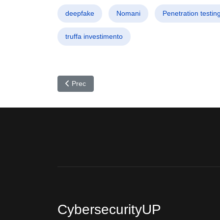
deepfake
Nomani
Penetration testin
truffa investimento
Articolo precedente: MongoDB CVE-2025-14847: att
Prec
CybersecurityUP