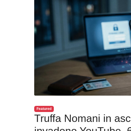
Featured
Truffa Nomani in asc
invadono YouTube, 