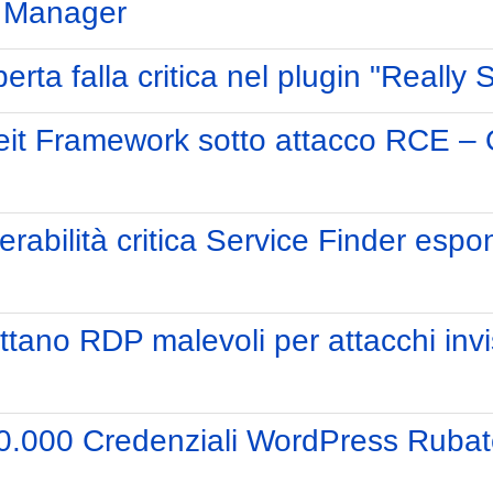
g Manager
ta falla critica nel plugin "Really 
it Framework sotto attacco RCE – O
bilità critica Service Finder espone 
tano RDP malevoli per attacchi invis
90.000 Credenziali WordPress Rubat