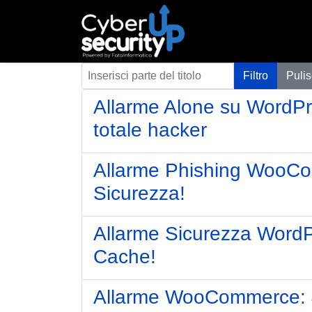
Inserisci parte del titolo
Filtro
Pulis
Allarme Alone su WordPress
totale hacker
Allarme Phishing WooCo
Sicurezza!
Allarme Sicurezza WordP
Cache!
Allarme WooCommerce: 40