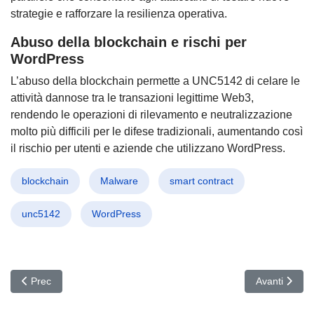
strategie e rafforzare la resilienza operativa.
Abuso della blockchain e rischi per
WordPress
L’abuso della blockchain permette a UNC5142 di celare le
attività dannose tra le transazioni legittime Web3,
rendendo le operazioni di rilevamento e neutralizzazione
molto più difficili per le difese tradizionali, aumentando così
il rischio per utenti e aziende che utilizzano WordPress.
blockchain
Malware
smart contract
unc5142
WordPress
Articolo precedente: Microsoft sotto attacco: Revocati 200 certific
Articolo succ
Prec
Avanti