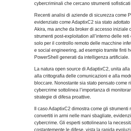
cybercriminali che cercano strumenti sofisticati 
Recenti analisi di aziende di sicurezza come 
evidenziato come AdaptixC2 sia stato adottato
Akira, ma anche da broker di accesso iniziale
strumenti post-exploitation all’interno delle r
solo per il controllo remoto delle macchine in
e social engineering, ad esempio tramite finti 
PowerShell generati da intelligenza artificiale.
La natura open source di AdaptixC2, unita alla s
alla crittografia delle comunicazioni e alla modu
bloccare. Nonostante sia stato pensato come ris
cybercrime sottolinea l’importanza di monitora
strategie di difesa proattive.
Il caso AdaptixC2 dimostra come gli strumenti
convertiti in armi nelle mani sbagliate, evidenz
cybercrime. Gli esperti sottolineano la necessità
costantemente le difese, vista la rapida evolu