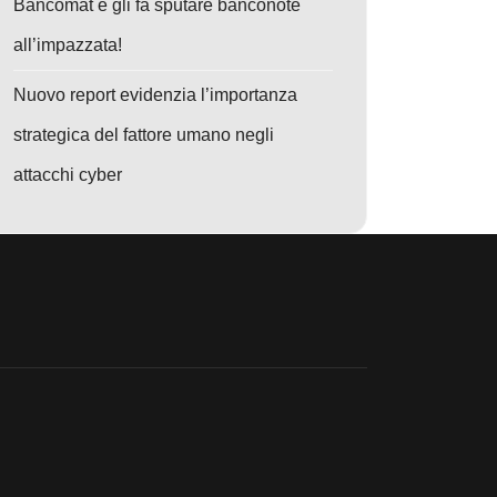
Bancomat e gli fa sputare banconote
all’impazzata!
Nuovo report evidenzia l’importanza
strategica del fattore umano negli
attacchi cyber
: Aisuru: La botnet che trasforma la tua casa in un proxy per il business