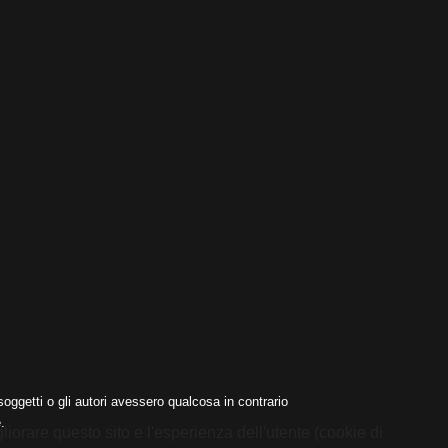
oggetti o gli autori avessero qualcosa in contrario
.
liorare questo sito e l'esperienza dell'utente (cookie di