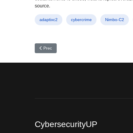
source.
adaptixc2
cybercrime
Nimbo-C2
Articolo precedente: Cyber Apocalypse: Nuove minac
Prec
CybersecurityUP