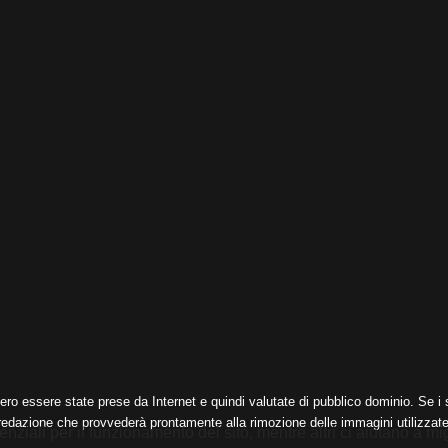
ero essere state prese da Internet e quindi valutate di pubblico dominio. Se i s
 redazione che provvederà prontamente alla rimozione delle immagini utilizzate
nziali per il funzionamento del sito, mentre altri ci aiutano a mig