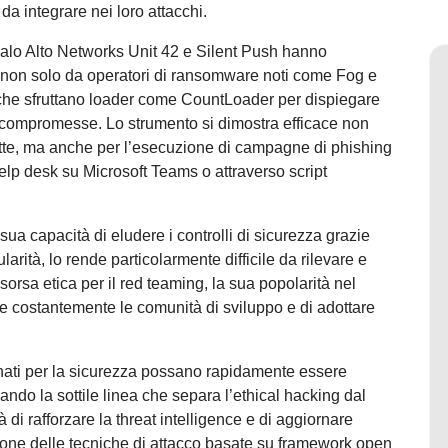
da integrare nei loro attacchi.
Palo Alto Networks Unit 42 e Silent Push hanno
 non solo da operatori di ransomware noti come Fog e
 che sfruttano loader come CountLoader per dispiegare
eti compromesse. Lo strumento si dimostra efficace non
fette, ma anche per l’esecuzione di campagne di phishing
help desk su Microsoft Teams o attraverso script
ua capacità di eludere i controlli di sicurezza grazie
larità, lo rende particolarmente difficile da rilevare e
orsa etica per il red teaming, la sua popolarità nel
re costantemente le comunità di sviluppo e di adottare
 nati per la sicurezza possano rapidamente essere
iando la sottile linea che separa l’ethical hacking dal
 di rafforzare la threat intelligence e di aggiornare
zione delle tecniche di attacco basate su framework open