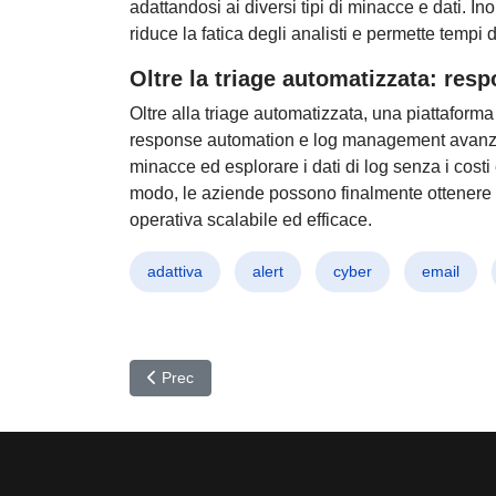
adattandosi ai diversi tipi di minacce e dati. Ino
riduce la fatica degli analisti e permette tempi di
Oltre la triage automatizzata: re
Oltre alla triage automatizzata, una piattafor
response automation e log management avanzato
minacce ed esplorare i dati di log senza i costi 
modo, le aziende possono finalmente ottenere 
operativa scalabile ed efficace.
adattiva
alert
cyber
email
Articolo precedente: Allarme JDWP e Hpingbot: Nu
Prec