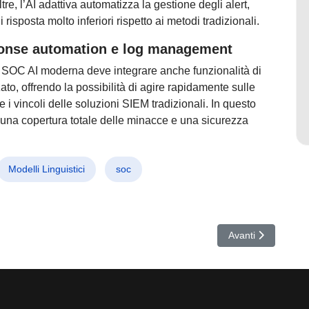
ltre, l’AI adattiva automatizza la gestione degli alert,
 risposta molto inferiori rispetto ai metodi tradizionali.
sponse automation e log management
ma SOC AI moderna deve integrare anche funzionalità di
, offrendo la possibilità di agire rapidamente sulle
e i vincoli delle soluzioni SIEM tradizionali. In questo
una copertura totale delle minacce e una sicurezza
Modelli Linguistici
soc
ove tecniche di attacco minacciano aziende con mining e DDoS invisibi
Articolo successiv
Avanti