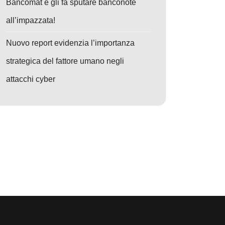
Bancomat e gli fa sputare banconote
all’impazzata!
Nuovo report evidenzia l’importanza
strategica del fattore umano negli
attacchi cyber
li
o: Cybercrime: L’allarme da 10.500 miliardi – Ignorare la cybersecurity 