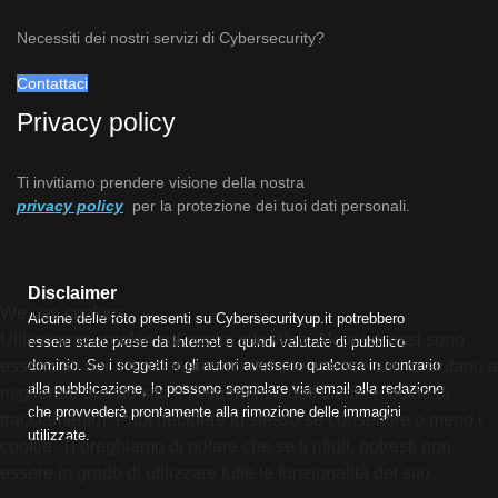
Necessiti dei nostri servizi di Cybersecurity?
Contattaci
Privacy policy
Ti invitiamo prendere visione della nostra
privacy policy
per la protezione dei tuoi dati personali.
Disclaimer
We use cookies
Alcune delle foto presenti su Cybersecurityup.it potrebbero
Utilizziamo i cookie sul nostro sito Web. Alcuni di essi sono
essere state prese da Internet e quindi valutate di pubblico
dominio. Se i soggetti o gli autori avessero qualcosa in contrario
essenziali per il funzionamento del sito, mentre altri ci aiutano a
alla pubblicazione, lo possono segnalare via email alla redazione
migliorare questo sito e l'esperienza dell'utente (cookie di
che provvederà prontamente alla rimozione delle immagini
tracciamento). Puoi decidere tu stesso se consentire o meno i
utilizzate.
cookie. Ti preghiamo di notare che se li rifiuti, potresti non
essere in grado di utilizzare tutte le funzionalità del sito.