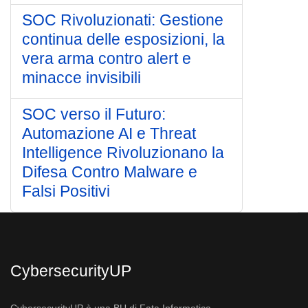
SOC Rivoluzionati: Gestione
continua delle esposizioni, la
vera arma contro alert e
minacce invisibili
SOC verso il Futuro:
Automazione AI e Threat
Intelligence Rivoluzionano la
Difesa Contro Malware e
Falsi Positivi
CybersecurityUP