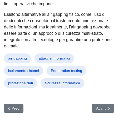
limiti operativi che impone.
Esistono alternative all'air gapping fisico, come l'uso di
diodi dati che consentono il trasferimento unidirezionale
delle informazioni, ma idealmente, l'air gapping dovrebbe
essere parte di un approccio di sicurezza multi-strato,
integrato con altre tecnologie per garantire una protezione
ottimale.
air gapping
attacchi informatici
isolamento sistemi
Penetration testing
protezione dati
sicurezza informatica
Articolo precedente: Attacco Quantistico Rivela Debolezze: La Critt
Articolo succ
Prec
Avanti