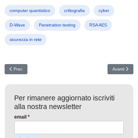
computer quantistico
crittografia
cyber
D-Wave
Penetration testing
RSA AES
sicurezza in rete
Articolo precedente: Vulnerabilità Shock Ivanti: Gli Hacker 'Correggo
Articolo succ
Prec
Avanti
Per rimanere aggiornato iscriviti
alla nostra newsletter
email
*