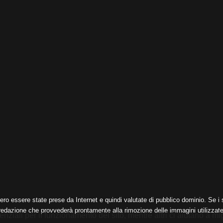
ero essere state prese da Internet e quindi valutate di pubblico dominio. Se i s
 redazione che provvederà prontamente alla rimozione delle immagini utilizzate
nziali per il funzionamento del sito, mentre altri ci aiutano a mig