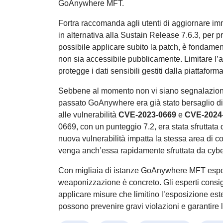
GoAnywhere MFT.
Fortra raccomanda agli utenti di aggiornare im
in alternativa alla Sustain Release 7.6.3, per p
possibile applicare subito la patch, è fondam
non sia accessibile pubblicamente. Limitare l’a
protegge i dati sensibili gestiti dalla piattaforma
Sebbene al momento non vi siano segnalazioni di
passato GoAnywhere era già stato bersaglio di 
alle vulnerabilità
CVE-2023-0669
e
CVE-2024
0669, con un punteggio 7.2, era stata sfruttata d
nuova vulnerabilità impatta la stessa area di 
venga anch’essa rapidamente sfruttata da cybe
Con migliaia di istanze GoAnywhere MFT espost
weaponizzazione è concreto. Gli esperti consigli
applicare misure che limitino l’esposizione es
possono prevenire gravi violazioni e garantire la 