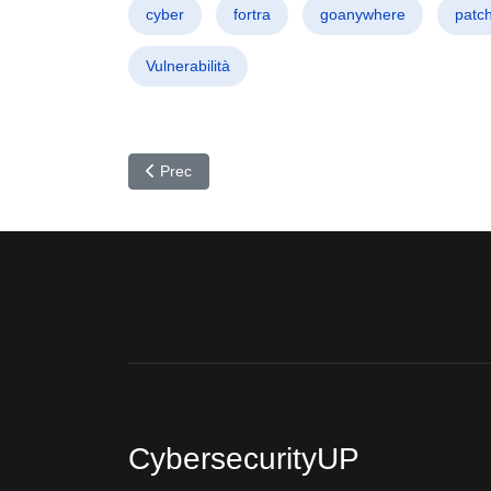
cyber
fortra
goanywhere
patc
Vulnerabilità
Articolo precedente: Phantom Taurus: Spionaggio 
Prec
CybersecurityUP