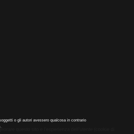
oggetti o gli autori avessero qualcosa in contrario
.
liorare questo sito e l'esperienza dell'utente (cookie di