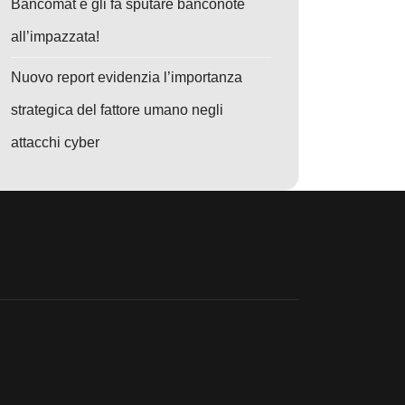
Bancomat e gli fa sputare banconote
all’impazzata!
Nuovo report evidenzia l’importanza
strategica del fattore umano negli
om di tre continenti
: EvilAI: L’intelligenza artificiale sotto attacco, malware nascosto nei s
attacchi cyber