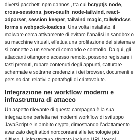
diversi pacchetti npm dannosi, tra cui
bcryptjs-node
,
cross-sessions
,
json-oauth
,
node-tailwind
,
react-
adparser
,
session-keeper
,
tailwind-magic
,
tailwindcss-
forms
e
webpack-loadcss
. Una volta installato, il
malware cerca attivamente di evitare l’analisi in sandbox o
su macchine virtuali, effettua una profilazione del sistema e
si connette a un server di comando e controllo. Da qui, gli
attaccanti ottengono accesso remoto, possono registrare i
tasti premuti, rubare contenuti degli appunti, catturare
schermate e sottrarre credenziali dei browser, documenti e
persino dati relativi a portafogli di criptovalute.
Integrazione nei workflow moderni e
infrastruttura di attacco
Un aspetto rilevante di questa campagna è la sua
integrazione perfetta nei moderni workflow di sviluppo
JavaScript e in ambito crypto, dimostrando l’adattamento
avanzato degli attori nordcoreani alle tecnologie più
diffuse. L’infrastruttura sfruttata include URL Vercel