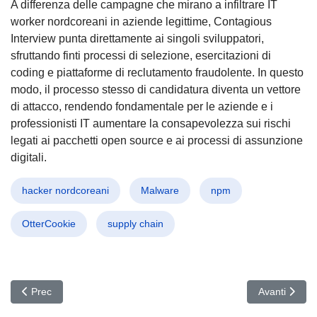
A differenza delle campagne che mirano a infiltrare IT
worker nordcoreani in aziende legittime, Contagious
Interview punta direttamente ai singoli sviluppatori,
sfruttando finti processi di selezione, esercitazioni di
coding e piattaforme di reclutamento fraudolente. In questo
modo, il processo stesso di candidatura diventa un vettore
di attacco, rendendo fondamentale per le aziende e i
professionisti IT aumentare la consapevolezza sui rischi
legati ai pacchetti open source e ai processi di assunzione
digitali.
hacker nordcoreani
Malware
npm
OtterCookie
supply chain
Articolo precedente: Allarme Python: Pacchetti PyPI Espongono a 
Articolo succ
Prec
Avanti