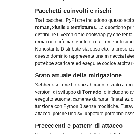
Pacchetti coinvolti e rischi
Tra i pacchetti PyPI che includono questo scrip
roman, xlutils
e
testfixtures
. La questione pri
distribuire il vecchio file bootstrap.py che tenta
ormai non più mantenuto e i cui contenuti sono s
Nonostante Distribute sia obsoleto, la presenza 
questo dominio rappresenta una minaccia laten
potrebbe scaricare ed eseguire codice arbitrari
Stato attuale della mitigazione
Sebbene alcune librerie abbiano iniziato a rim
versioni di sviluppo di
Tornado
lo includono an
eseguito automaticamente durante l’installazion
funziona con Python 3 senza modifiche. Tuttavia
attacco, poiché uno sviluppatore potrebbe esse
Precedenti e pattern di attacco