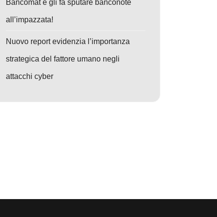
Bancomat e gli fa sputare banconote
all’impazzata!
Nuovo report evidenzia l’importanza
strategica del fattore umano negli
attacchi cyber
o: Allarme npm: 197 pacchetti infetti da malware nordcoreano — Sviluppa