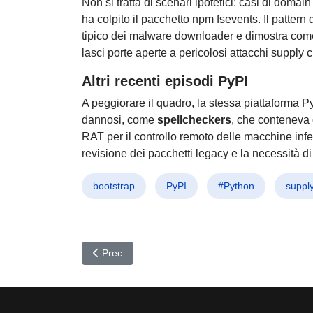
Non si tratta di scenari ipotetici: casi di dom
ha colpito il pacchetto npm fsevents. Il patter
tipico dei malware downloader e dimostra com
lasci porte aperte a pericolosi attacchi supply 
Altri recenti episodi PyPI
A peggiorare il quadro, la stessa piattaforma P
dannosi, come
spellcheckers
, che conteneva c
RAT per il controllo remoto delle macchine infe
revisione dei pacchetti legacy e la necessità di
bootstrap
PyPI
#Python
suppl
Articolo precedente: Frodi Online Esplosive: Accou
Prec