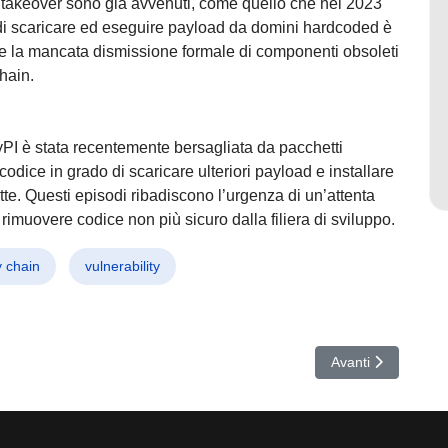
ain takeover sono già avvenuti, come quello che nel 2023
n di scaricare ed eseguire payload da domini hardcoded è
e la mancata dismissione formale di componenti obsoleti
chain.
yPI è stata recentemente bersagliata da pacchetti
odice in grado di scaricare ulteriori payload e installare
tte. Questi episodi ribadiscono l’urgenza di un’attenta
 rimuovere codice non più sicuro dalla filiera di sviluppo.
y chain
vulnerability
nt Rubati e Truffe AI, Perdite per 262 Milioni negli USA
Articolo successiv
Avanti