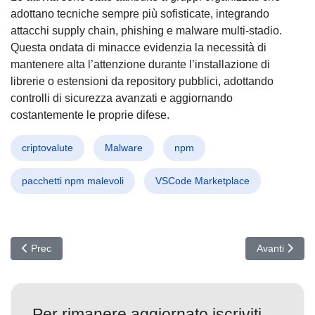
adottano tecniche sempre più sofisticate, integrando
attacchi supply chain, phishing e malware multi-stadio.
Questa ondata di minacce evidenzia la necessità di
mantenere alta l’attenzione durante l’installazione di
librerie o estensioni da repository pubblici, adottando
controlli di sicurezza avanzati e aggiornando
costantemente le proprie difese.
criptovalute
Malware
npm
pacchetti npm malevoli
VSCode Marketplace
Articolo precedente: Cybercrime Boom: Patch in Ritardo, Perdite
Articolo succ
Prec
Avanti
Per rimanere aggiornato iscriviti