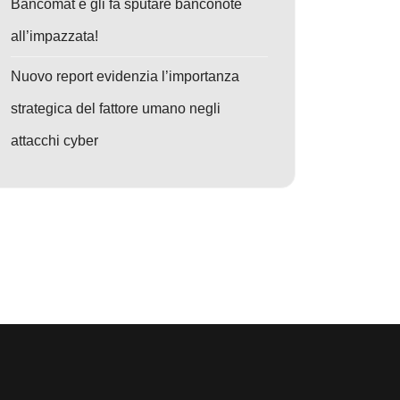
Bancomat e gli fa sputare banconote
all’impazzata!
Nuovo report evidenzia l’importanza
strategica del fattore umano negli
attacchi cyber
o: Phishing Evoluto: Sandbox Interattive Svelano e Bloccano Tycoon2F