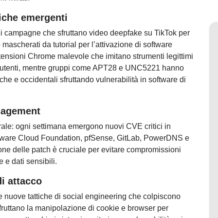
iche emergenti
ne di campagne che sfruttano video deepfake su TikTok per
mascherati da tutorial per l’attivazione di software
estensioni Chrome malevole che imitano strumenti legittimi
egli utenti, mentre gruppi come APT28 e UNC5221 hanno
iche e occidentali sfruttando vulnerabilità in software di
anagement
trale: ogni settimana emergono nuovi CVE critici in
Mware Cloud Foundation, pfSense, GitLab, PowerDNS e
ne delle patch è cruciale per evitare compromissioni
 e dati sensibili.
di attacco
e nuove tattiche di social engineering che colpiscono
fruttano la manipolazione di cookie e browser per