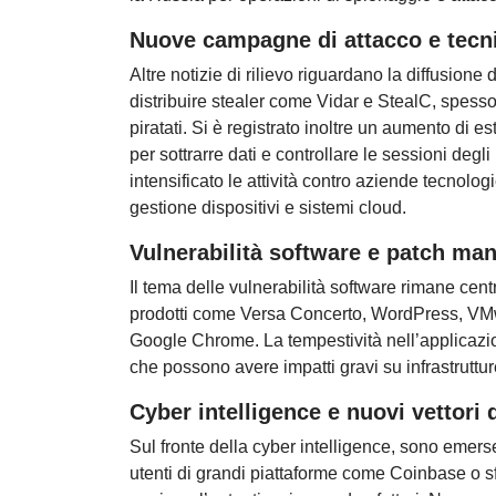
Nuove campagne di attacco e tecn
Altre notizie di rilievo riguardano la diffusio
distribuire stealer come Vidar e StealC, spesso 
piratati. Si è registrato inoltre un aumento di 
per sottrarre dati e controllare le sessioni d
intensificato le attività contro aziende tecnolog
gestione dispositivi e sistemi cloud.
Vulnerabilità software e patch m
Il tema delle vulnerabilità software rimane cen
prodotti come Versa Concerto, WordPress, V
Google Chrome. La tempestività nell’applicazio
che possono avere impatti gravi su infrastrutture
Cyber intelligence e nuovi vettori 
Sul fronte della cyber intelligence, sono emers
utenti di grandi piattaforme come Coinbase o s