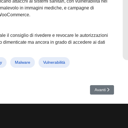
cano attacchi ai sistemi sanitari, con vulnerabilità nei
 malevolo in immagini mediche, e campagne di
i WooCommerce.
le il consiglio di rivedere e revocare le autorizzazioni
 dimenticate ma ancora in grado di accedere ai dati
ty
Malware
Vulnerabilità
i infetti rubano dati e criptovalute agli sviluppatori
Articolo successiv
Avanti