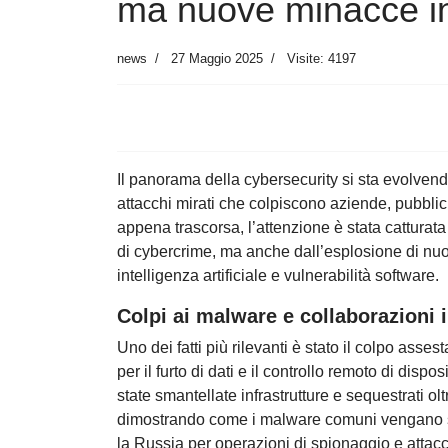
ma nuove minacce in
news
27 Maggio 2025
Visite: 4197
Il panorama della cybersecurity si sta evolven
attacchi mirati che colpiscono aziende, pubblic
appena trascorsa, l’attenzione è stata cattura
di cybercrime, ma anche dall’esplosione di nuo
intelligenza artificiale e vulnerabilità software.
Colpi ai malware e collaborazioni 
Uno dei fatti più rilevanti è stato il colpo as
per il furto di dati e il controllo remoto di disp
state smantellate infrastrutture e sequestrati oltr
dimostrando come i malware comuni vengano spe
la Russia per operazioni di spionaggio e attacch