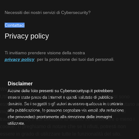
Necessiti dei nostri servizi di Cybersecurity?
Contattaci
Privacy policy
Ti invitiamo prendere visione della nostra
privacy policy
per la protezione dei tuoi dati personali.
Disclaimer
We use cookies
Alcune delle foto presenti su Cybersecurityup.it potrebbero
Utilizziamo i cookie sul nostro sito Web. Alcuni di essi sono
essere state prese da Internet e quindi valutate di pubblico
essenziali per il funzionamento del sito, mentre altri ci aiutano a
dominio. Se i soggetti o gli autori avessero qualcosa in contrario
alla pubblicazione, lo possono segnalare via email alla redazione
migliorare questo sito e l'esperienza dell'utente (cookie di
che provvederà prontamente alla rimozione delle immagini
tracciamento). Puoi decidere tu stesso se consentire o meno i
utilizzate.
cookie. Ti preghiamo di notare che se li rifiuti, potresti non
essere in grado di utilizzare tutte le funzionalità del sito.