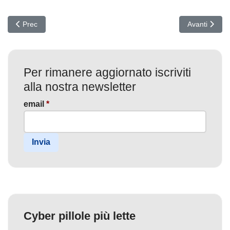
Articolo precedente: Cyberattacco Invisibile: APT41 sfrutta Google 
Articolo succ
Prec
Avanti
Per rimanere aggiornato iscriviti
alla nostra newsletter
email
*
Invia
Cyber pillole più lette