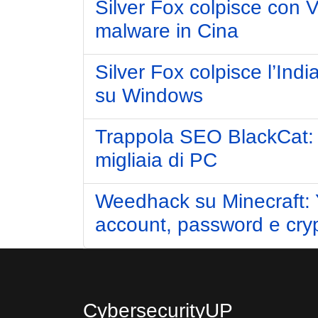
Silver Fox colpisce con 
malware in Cina
Silver Fox colpisce l’Indi
su Windows
Trappola SEO BlackCat: f
migliaia di PC
Weedhack su Minecraft: 
account, password e crypt
CybersecurityUP