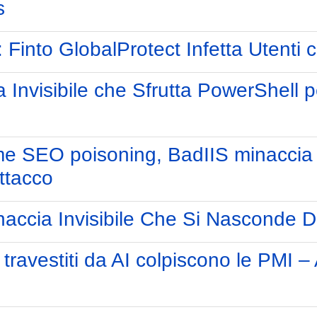
s
into GlobalProtect Infetta Utenti 
Invisibile che Sfrutta PowerShell pe
me SEO poisoning, BadIIS minaccia s
ttacco
cia Invisibile Che Si Nasconde Di
ravestiti da AI colpiscono le PMI –