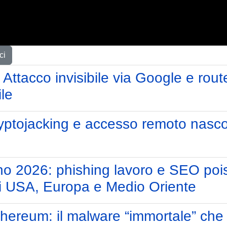
ci
 Attacco invisibile via Google e rout
ile
ryptojacking e accesso remoto nasco
no 2026: phishing lavoro e SEO poi
li USA, Europa e Medio Oriente
hereum: il malware “immortale” che