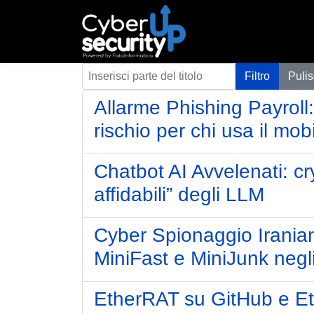
Inserisci parte del titolo
Filtro
Pulis
Allarme Phishing Payroll:
rischio per chi usa il mob
Chatbot AI Avvelenati: c
affidabili” degli LLM
Cyber Spionaggio Irania
MiniFast e MiniJunk neg
EtherRAT su GitHub e Et