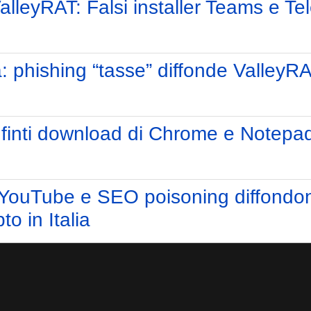
ValleyRAT: Falsi installer Teams e T
a: phishing “tasse” diffonde ValleyRAT
inti download di Chrome e Notepad+
YouTube e SEO poisoning diffondon
o in Italia