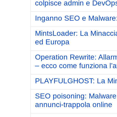
colpisce admin e DevOp
Inganno SEO e Malware: F
MintsLoader: La Minaccia 
ed Europa
Operation Rewrite: Allar
– ecco come funziona l’a
PLAYFULGHOST: La Minac
SEO poisoning: Malware t
annunci-trappola online