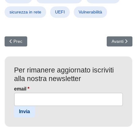
sicurezza in rete
UEFI
Vulnerabilità
Articolo precedente: Vulnerabilità Shock su macOS: Scoperta da Mi
Articolo suc
Prec
Avanti
Per rimanere aggiornato iscriviti
alla nostra newsletter
email
*
Invia