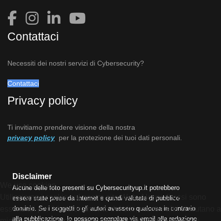
Contattaci
Necessiti dei nostri servizi di Cybersecurity?
Contattaci
Privacy policy
Ti invitiamo prendere visione della nostra
privacy policy
per la protezione dei tuoi dati personali.
Disclaimer
We use cookies
Alcune delle foto presenti su Cybersecurityup.it potrebbero
Utilizziamo i cookie sul nostro sito Web. Alcuni di essi sono
essere state prese da Internet e quindi valutate di pubblico
essenziali per il funzionamento del sito, mentre altri ci aiutano a
dominio. Se i soggetti o gli autori avessero qualcosa in contrario
alla pubblicazione, lo possono segnalare via email alla redazione
migliorare questo sito e l'esperienza dell'utente (cookie di