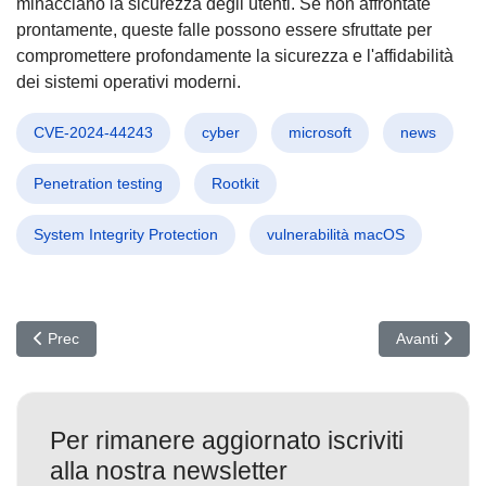
minacciano la sicurezza degli utenti. Se non affrontate
prontamente, queste falle possono essere sfruttate per
compromettere profondamente la sicurezza e l'affidabilità
dei sistemi operativi moderni.
CVE-2024-44243
cyber
microsoft
news
Penetration testing
Rootkit
System Integrity Protection
vulnerabilità macOS
Articolo precedente: Cybercrime 2025: Attacchi a portata di click 
Articolo succ
Prec
Avanti
Per rimanere aggiornato iscriviti
alla nostra newsletter