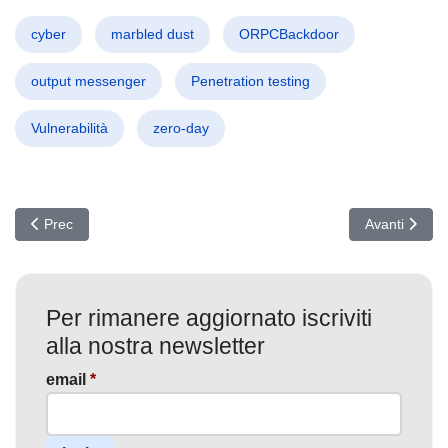
cyber
marbled dust
ORPCBackdoor
output messenger
Penetration testing
Vulnerabilità
zero-day
Articolo precedente: Deepfake in Ufficio: L’AI minaccia la tua ide
Articolo succ
Prec
Avanti
Per rimanere aggiornato iscriviti
alla nostra newsletter
email
*