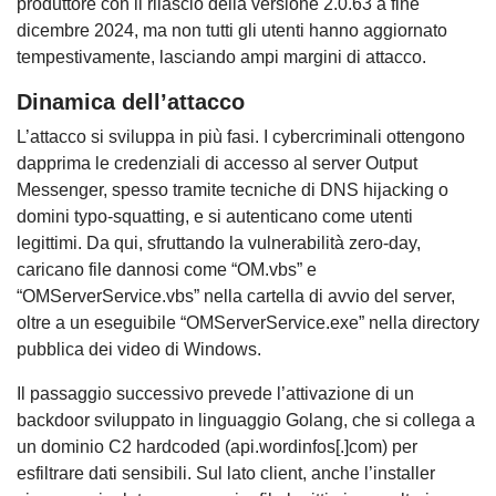
produttore con il rilascio della versione 2.0.63 a fine
dicembre 2024, ma non tutti gli utenti hanno aggiornato
tempestivamente, lasciando ampi margini di attacco.
Dinamica dell’attacco
L’attacco si sviluppa in più fasi. I cybercriminali ottengono
dapprima le credenziali di accesso al server Output
Messenger, spesso tramite tecniche di DNS hijacking o
domini typo-squatting, e si autenticano come utenti
legittimi. Da qui, sfruttando la vulnerabilità zero-day,
caricano file dannosi come “OM.vbs” e
“OMServerService.vbs” nella cartella di avvio del server,
oltre a un eseguibile “OMServerService.exe” nella directory
pubblica dei video di Windows.
Il passaggio successivo prevede l’attivazione di un
backdoor sviluppato in linguaggio Golang, che si collega a
un dominio C2 hardcoded (api.wordinfos[.]com) per
esfiltrare dati sensibili. Sul lato client, anche l’installer