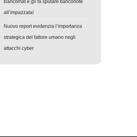
Bancomat e gli fa sputare banconote
all’impazzata!
Nuovo report evidenzia l’importanza
strategica del fattore umano negli
attacchi cyber
vo: Attacco Storm-1175: Ransomware Medusa dilaga via GoAnywhere