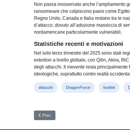
Non passa inosservato anche l’ampliamento geo
ransomware che colpiscono paesi come Egitto, 
Regno Unito, Canada e Italia restano tra le nazi
d’attacco, dovuto all’adozione massiccia di serv
nordamericane particolarmente vulnerabili.
Statistiche recenti e motivazioni
Nel solo terzo trimestre del 2025 sono stati re
extortion a livello globale, con Qilin, Akira, 
degli attacchi. Il movente resta principalmente 
ideologiche, soprattutto contro realtà occidental
attacchi
DragonForce
lockbit
Q
Articolo precedente: ClickFix: WordPress sotto at
Prec