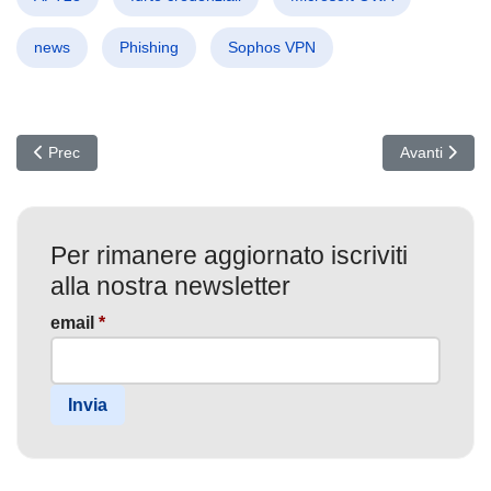
news
Phishing
Sophos VPN
Articolo precedente: Quishing Nordcoreano: il QR phishing che r
Articolo succ
Prec
Avanti
Per rimanere aggiornato iscriviti
alla nostra newsletter
email
*
Invia