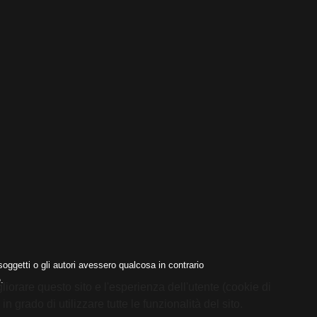
oggetti o gli autori avessero qualcosa in contrario
.
liorare questo sito e l'esperienza dell'utente (cookie di
 grado di utilizzare tutte le funzionalità del sito.