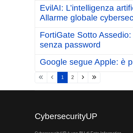
EvilAI: L’intelligenza art
Allarme globale cybersec
FortiGate Sotto Assedio
senza password
Google segue Apple: è pr
1
2
CybersecurityUP