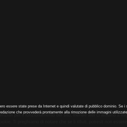
ero essere state prese da Internet e quindi valutate di pubblico dominio. Se i s
 redazione che provvederà prontamente alla rimozione delle immagini utilizzate
nziali per il funzionamento del sito, mentre altri ci aiutano a mig
e. Ti preghiamo di notare che se li rifiuti, potresti non essere in