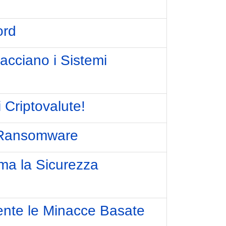
ord
acciano i Sistemi
 Criptovalute!
o Ransomware
rma la Sicurezza
ente le Minacce Basate