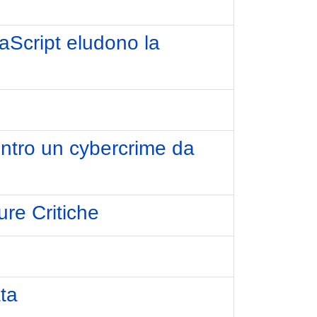
aScript eludono la
contro un cybercrime da
ure Critiche
!
ata