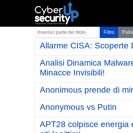
Inserisci parte del titolo
Filtro
Pulis
Allarme CISA: Scoperte D
Analisi Dinamica Malware:
Minacce Invisibili!
Anonimous prende di mir
Anonymous vs Putin
APT28 colpisce energia e 