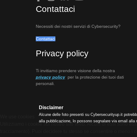
Contattaci
Necessiti dei nostri servizi di Cybersecurity?
Contattaci
Privacy policy
Ti invitiamo prendere visione della nostra
privacy policy
per la protezione dei tuoi dati
personali.
Disclaimer
Alcune delle foto presenti su Cybersecurityup.it potrebb
We use cookies
alla pubblicazione, lo possono segnalare via email alla
Utilizziamo i cookie sul nostro sito Web. Alcuni di essi sono esse
tracciamento). Puoi decidere tu stesso se consentire o meno i cooki