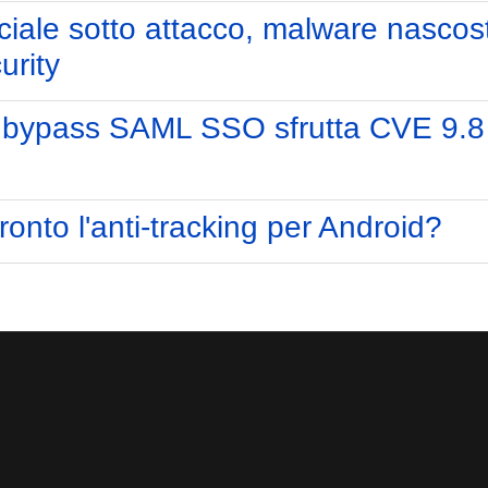
ificiale sotto attacco, malware nascos
urity
: bypass SAML SSO sfrutta CVE 9.8 
onto l'anti-tracking per Android?