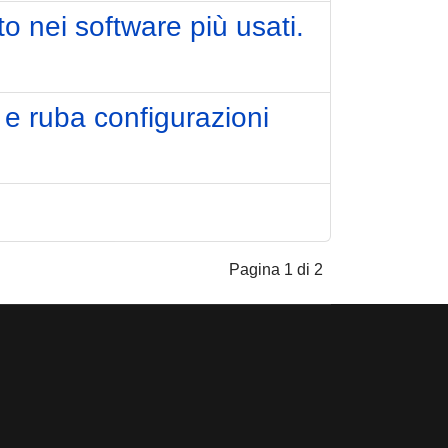
to nei software più usati.
e ruba configurazioni
Pagina 1 di 2