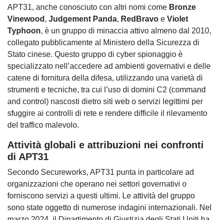
APT31, anche conosciuto con altri nomi come
Bronze
Vinewood
,
Judgement Panda
,
RedBravo
e
Violet
Typhoon
, è un gruppo di minaccia attivo almeno dal 2010,
collegato pubblicamente al Ministero della Sicurezza di
Stato cinese. Questo gruppo di cyber spionaggio è
specializzato nell’accedere ad ambienti governativi e delle
catene di fornitura della difesa, utilizzando una varietà di
strumenti e tecniche, tra cui l’uso di domini C2 (command
and control) nascosti dietro siti web o servizi legittimi per
sfuggire ai controlli di rete e rendere difficile il rilevamento
del traffico malevolo.
Attività globali e attribuzioni nei confronti
di APT31
Secondo Secureworks, APT31 punta in particolare ad
organizzazioni che operano nei settori governativi o
forniscono servizi a questi ultimi. Le attività del gruppo
sono state oggetto di numerose indagini internazionali. Nel
marzo 2024, il Dipartimento di Giustizia degli Stati Uniti ha