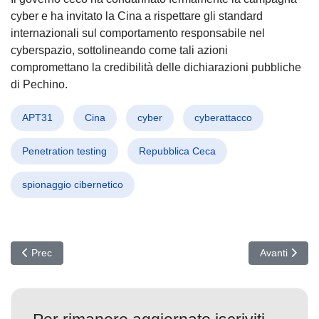
cyber e ha invitato la Cina a rispettare gli standard
internazionali sul comportamento responsabile nel
cyberspazio, sottolineando come tali azioni
compromettano la credibilità delle dichiarazioni pubbliche
di Pechino.
APT31
Cina
cyber
cyberattacco
Penetration testing
Repubblica Ceca
spionaggio cibernetico
Articolo precedente: Cybercrime: Il “Terzo Paese” più Ricco del 
Articolo succ
Prec
Avanti