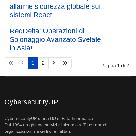
allarme sicurezza globale sui
sistemi React
RedDelta: Operazioni di
Spionaggio Avanzato Svelate
in Asia!
1
2
Pagina 1 di 2
CybersecurityUP
CybersecurityUP è una BU di Fata Informatica.
Dal 1994 eroghiamo servizi di sicurezza IT per grandi
organizzazioni sia civili che militari.