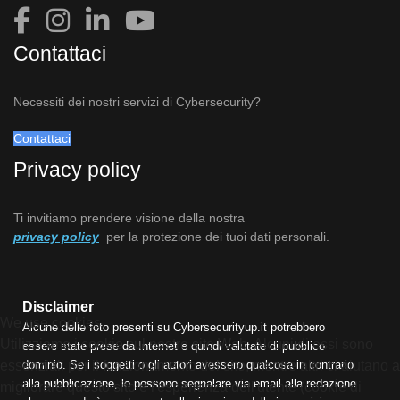
Contattaci
Necessiti dei nostri servizi di Cybersecurity?
Contattaci
Privacy policy
Ti invitiamo prendere visione della nostra
privacy policy
per la protezione dei tuoi dati personali.
Disclaimer
We use cookies
Alcune delle foto presenti su Cybersecurityup.it potrebbero
Utilizziamo i cookie sul nostro sito Web. Alcuni di essi sono
essere state prese da Internet e quindi valutate di pubblico
essenziali per il funzionamento del sito, mentre altri ci aiutano a
dominio. Se i soggetti o gli autori avessero qualcosa in contrario
alla pubblicazione, lo possono segnalare via email alla redazione
migliorare questo sito e l'esperienza dell'utente (cookie di