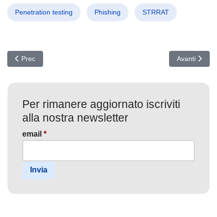
Penetration testing
Phishing
STRRAT
Articolo precedente: **BITSLOTH: Il Malware Invisibile che Minacci
Articolo succ
Prec
Avanti
Per rimanere aggiornato iscriviti
alla nostra newsletter
email
*
Invia