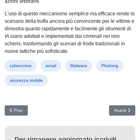
azioni arbitrarie.
L'uso di questo meccanismo semplice ma efficace rende lo
scenario della truffa ancora più convincente per le vittime e
dimostra quanto rapidamente e facilmente gli strumenti di
IA siano adottati e implementati dai criminali nei loro
schemi, trasformando gli scenari di frode tradizionali in
nuove tattiche più sofisticate.
cybercrime
email
Malware
Phishing
sicurezza mobile
Articolo precedente: Attacco Bloody Wolf: Malware STRRAT Minacc
Articolo succ
Prec
Avanti
Per rimanere aggiornato iscriviti