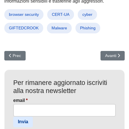
informazioni sensibili e trasferirle agli aggressori.
browser security
CERT-UA
cyber
GIFTEDCROOK
Malware
Phishing
Articolo precedente: DDoS: La Nuova Frontiera della Guerra Politica
Articolo succ
Prec
Avanti
Per rimanere aggiornato iscriviti
alla nostra newsletter
email
*
Invia