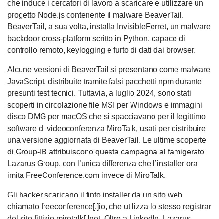
che induce i cercatori di lavoro a scaricare e utilizzare un
progetto Node.js contenente il malware BeaverTail.
BeaverTail, a sua volta, installa InvisibleFerret, un malware
backdoor cross-platform scritto in Python, capace di
controllo remoto, keylogging e furto di dati dai browser.
Alcune versioni di BeaverTail si presentano come malware
JavaScript, distribuite tramite falsi pacchetti npm durante
presunti test tecnici. Tuttavia, a luglio 2024, sono stati
scoperti in circolazione file MSI per Windows e immagini
disco DMG per macOS che si spacciavano per il legittimo
software di videoconferenza MiroTalk, usati per distribuire
una versione aggiornata di BeaverTail. Le ultime scoperte
di Group-IB attribuiscono questa campagna al famigerato
Lazarus Group, con l’unica differenza che l’installer ora
imita FreeConference.com invece di MiroTalk.
Gli hacker scaricano il finto installer da un sito web
chiamato freeconference[.]io, che utilizza lo stesso registrar
del sito fittizio mirotalk[.]net. Oltre a LinkedIn, Lazarus