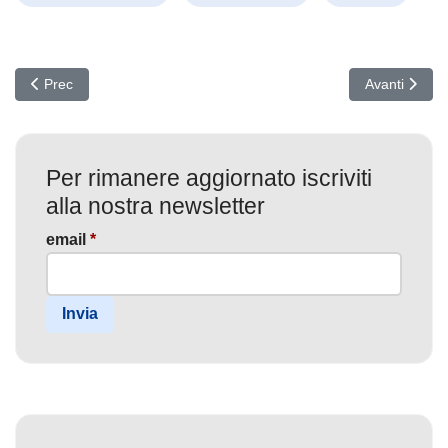
Articolo precedente: Boom dei Servizi vCISO: La Rivoluzione della
Articolo succ
Prec
Avanti
Per rimanere aggiornato iscriviti
alla nostra newsletter
email
*
Invia