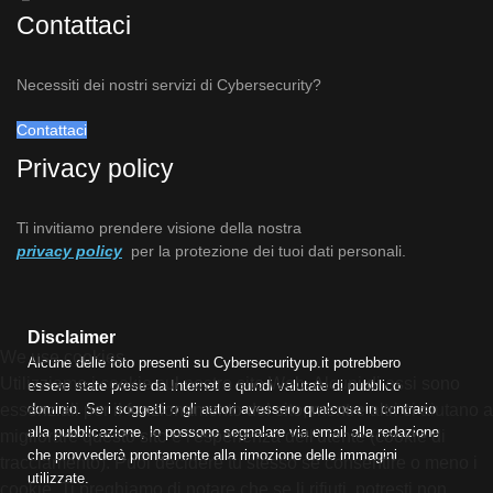
Contattaci
Necessiti dei nostri servizi di Cybersecurity?
Contattaci
Privacy policy
Ti invitiamo prendere visione della nostra
privacy policy
per la protezione dei tuoi dati personali.
Disclaimer
We use cookies
Alcune delle foto presenti su Cybersecurityup.it potrebbero
Utilizziamo i cookie sul nostro sito Web. Alcuni di essi sono
essere state prese da Internet e quindi valutate di pubblico
essenziali per il funzionamento del sito, mentre altri ci aiutano a
dominio. Se i soggetti o gli autori avessero qualcosa in contrario
alla pubblicazione, lo possono segnalare via email alla redazione
migliorare questo sito e l'esperienza dell'utente (cookie di
che provvederà prontamente alla rimozione delle immagini
tracciamento). Puoi decidere tu stesso se consentire o meno i
utilizzate.
cookie. Ti preghiamo di notare che se li rifiuti, potresti non