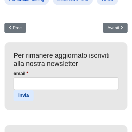
Articolo precedente: Mega Hack NationalPublicData.com: Milioni d
Articolo suc
Prec
Avanti
Per rimanere aggiornato iscriviti
alla nostra newsletter
email
*
Invia