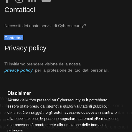
Contattaci
Necessiti dei nostri servizi di Cybersecurity?
Contattaci
Privacy policy
Ti invitiamo prendere visione della nostra
privacy policy
per la protezione dei tuoi dati personali.
Disclaimer
We use cookies
Alcune delle foto presenti su Cybersecurityup.it potrebbero
Utilizziamo i cookie sul nostro sito Web. Alcuni di essi sono
essere state prese da Internet e quindi valutate di pubblico
essenziali per il funzionamento del sito, mentre altri ci aiutano a
dominio. Se i soggetti o gli autori avessero qualcosa in contrario
alla pubblicazione, lo possono segnalare via email alla redazione
migliorare questo sito e l'esperienza dell'utente (cookie di
che provvederà prontamente alla rimozione delle immagini
tracciamento). Puoi decidere tu stesso se consentire o meno i
utilizzate.