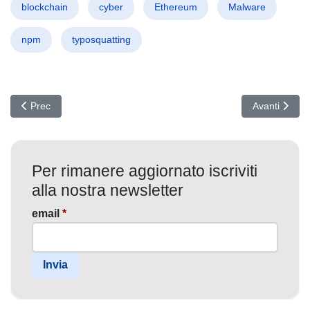
blockchain
cyber
Ethereum
Malware
npm
typosquatting
Articolo precedente: VEILDrive: La Minaccia Invisibile che Sfrutta
Articolo succ
Prec
Avanti
Per rimanere aggiornato iscriviti
alla nostra newsletter
email
*
Invia