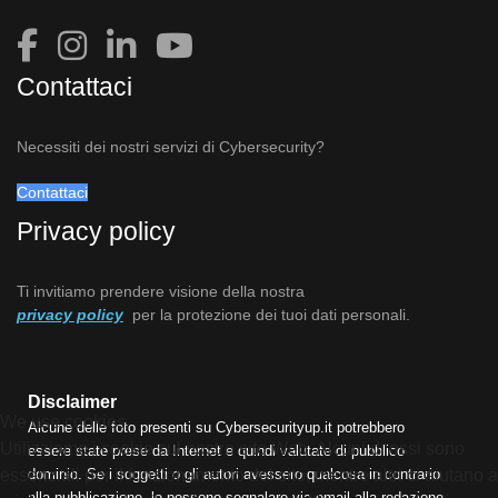
Contattaci
Necessiti dei nostri servizi di Cybersecurity?
Contattaci
Privacy policy
Ti invitiamo prendere visione della nostra
privacy policy
per la protezione dei tuoi dati personali.
Disclaimer
We use cookies
Alcune delle foto presenti su Cybersecurityup.it potrebbero
Utilizziamo i cookie sul nostro sito Web. Alcuni di essi sono
essere state prese da Internet e quindi valutate di pubblico
essenziali per il funzionamento del sito, mentre altri ci aiutano a
dominio. Se i soggetti o gli autori avessero qualcosa in contrario
alla pubblicazione, lo possono segnalare via email alla redazione