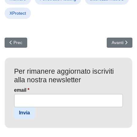
XProtect
Articolo precedente: RedDelta: Operazioni di Spionaggio Avanzato 
Articolo succe
Prec
Avanti
Per rimanere aggiornato iscriviti
alla nostra newsletter
email
*
Invia