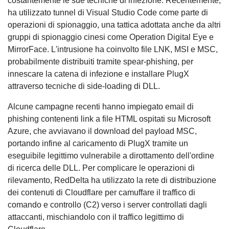
costantemente le sue tecniche di infezione. Recentemente,
ha utilizzato tunnel di Visual Studio Code come parte di
operazioni di spionaggio, una tattica adottata anche da altri
gruppi di spionaggio cinesi come Operation Digital Eye e
MirrorFace. L'intrusione ha coinvolto file LNK, MSI e MSC,
probabilmente distribuiti tramite spear-phishing, per
innescare la catena di infezione e installare PlugX
attraverso tecniche di side-loading di DLL.
Alcune campagne recenti hanno impiegato email di
phishing contenenti link a file HTML ospitati su Microsoft
Azure, che avviavano il download del payload MSC,
portando infine al caricamento di PlugX tramite un
eseguibile legittimo vulnerabile a dirottamento dell'ordine
di ricerca delle DLL. Per complicare le operazioni di
rilevamento, RedDelta ha utilizzato la rete di distribuzione
dei contenuti di Cloudflare per camuffare il traffico di
comando e controllo (C2) verso i server controllati dagli
attaccanti, mischiandolo con il traffico legittimo di