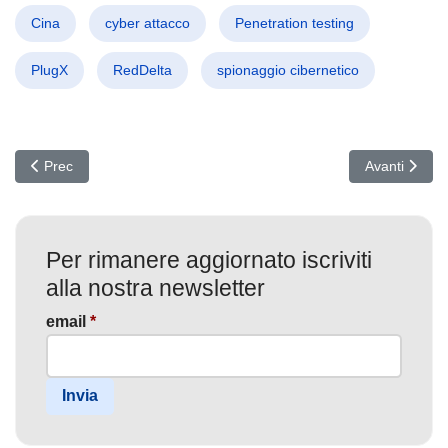
Cina
cyber attacco
Penetration testing
PlugX
RedDelta
spionaggio cibernetico
Articolo precedente: FunkSec: L'Intelligenza Artificiale Potenzia i
Articolo suc
Prec
Avanti
Per rimanere aggiornato iscriviti
alla nostra newsletter
email
*
Invia