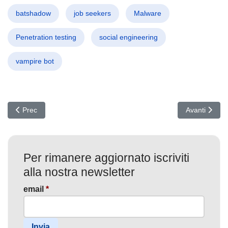
batshadow
job seekers
Malware
Penetration testing
social engineering
vampire bot
Articolo precedente: Attacco Storm-1175: Ransomware Medusa d
Articolo succ
Prec
Avanti
Per rimanere aggiornato iscriviti
alla nostra newsletter
email
*
Invia