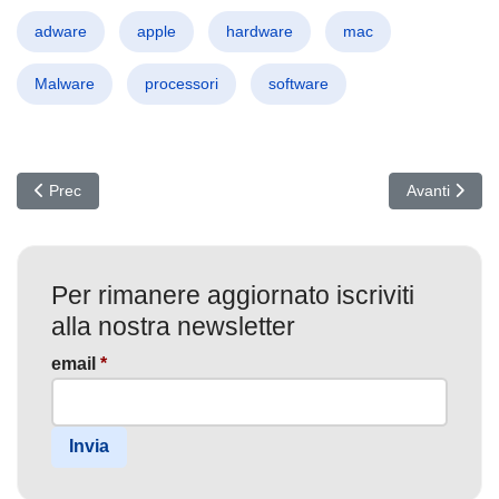
adware
apple
hardware
mac
Malware
processori
software
Articolo precedente: Attacchi Spam e Phishing 2020 – Le Tenden
Articolo suc
Prec
Avanti
Per rimanere aggiornato iscriviti
alla nostra newsletter
email
*
Invia