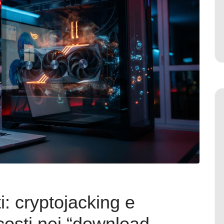
i: cryptojacking e
osti nei “download