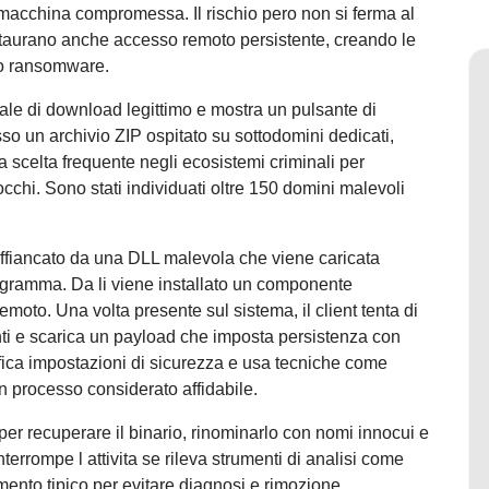
 macchina compromessa. Il rischio pero non si ferma al
staurano anche accesso remoto persistente, creando le
ino ransomware.
ortale di download legittimo e mostra un pulsante di
esso un archivio ZIP ospitato su sottodomini dedicati,
a scelta frequente negli ecosistemi criminali per
cchi. Sono stati individuati oltre 150 domini malevoli
 affiancato da una DLL malevola che viene caricata
rogramma. Da li viene installato un componente
emoto. Una volta presente sul sistema, il client tenta di
anti e scarica un payload che imposta persistenza con
difica impostazioni di sicurezza e usa tecniche come
n processo considerato affidabile.
er recuperare il binario, rinominarlo con nomi innocui e
terrompe l attivita se rileva strumenti di analisi come
nto tipico per evitare diagnosi e rimozione.