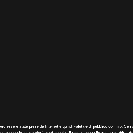
ero essere state prese da Internet e quindi valutate di pubblico dominio. Se i s
 redazione che provvederà prontamente alla rimozione delle immagini utilizzate