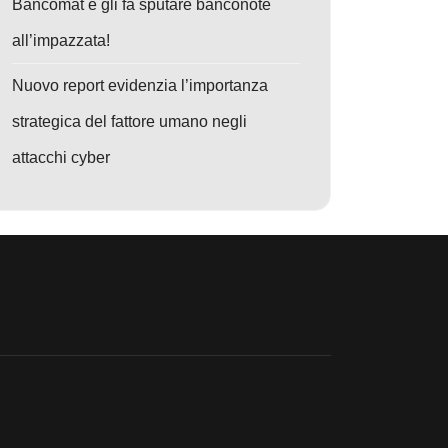
Bancomat e gli fa sputare banconote
all’impazzata!
Nuovo report evidenzia l’importanza
strategica del fattore umano negli
attacchi cyber
n degli sviluppatori
o: Cyber Spionaggio Iraniano 2026: phishing lavoro e SEO poisoning d