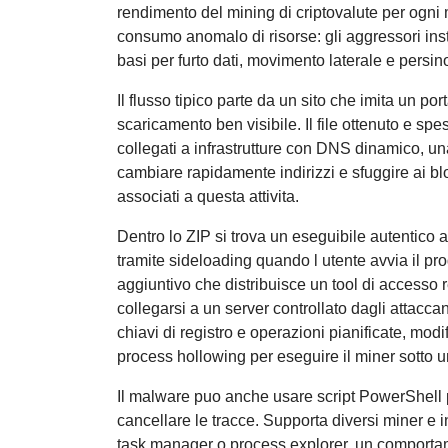
rendimento del mining di criptovalute per ogni
consumo anomalo di risorse: gli aggressori in
basi per furto dati, movimento laterale e pers
Il flusso tipico parte da un sito che imita un p
scaricamento ben visibile. Il file ottenuto e sp
collegati a infrastrutture con DNS dinamico, un
cambiare rapidamente indirizzi e sfuggire ai blo
associati a questa attivita.
Dentro lo ZIP si trova un eseguibile autentico
tramite sideloading quando l utente avvia il p
aggiuntivo che distribuisce un tool di accesso r
collegarsi a un server controllato dagli attacc
chiavi di registro e operazioni pianificate, mo
process hollowing per eseguire il miner sotto u
Il malware puo anche usare script PowerShell p
cancellare le tracce. Supporta diversi miner e in
task manager o process explorer, un comportame