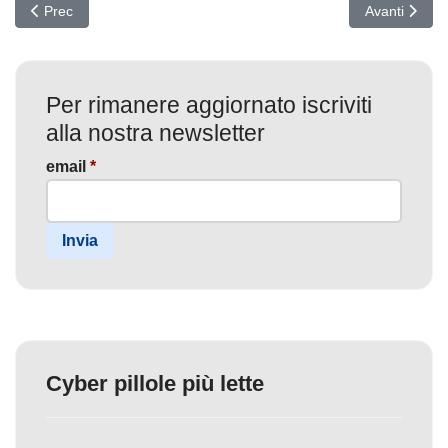
Articolo precedente: Un nuovo malware ha preso di mira dispositiv
Articolo suc
Prec
Avanti
Per rimanere aggiornato iscriviti
alla nostra newsletter
email
*
Invia
Cyber pillole più lette