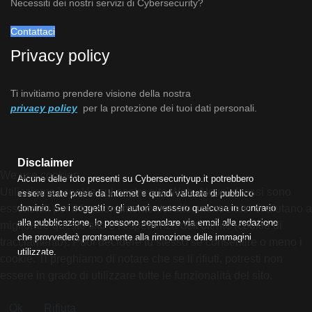
Necessiti dei nostri servizi di Cybersecurity?
Contattaci
Privacy policy
Ti invitiamo prendere visione della nostra
privacy policy
per la protezione dei tuoi dati personali.
Disclaimer
We use cookies
Alcune delle foto presenti su Cybersecurityup.it potrebbero
Utilizziamo i cookie sul nostro sito Web. Alcuni di essi sono
essere state prese da Internet e quindi valutate di pubblico
essenziali per il funzionamento del sito, mentre altri ci aiutano a
dominio. Se i soggetti o gli autori avessero qualcosa in contrario
alla pubblicazione, lo possono segnalare via email alla redazione
migliorare questo sito e l'esperienza dell'utente (cookie di
che provvederà prontamente alla rimozione delle immagini
tracciamento). Puoi decidere tu stesso se consentire o meno i
utilizzate.
cookie. Ti preghiamo di notare che se li rifiuti, potresti non
essere in grado di utilizzare tutte le funzionalità del sito.
Ok
Rifiuta