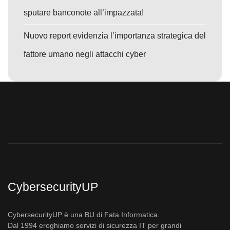
sputare banconote all’impazzata!
Nuovo report evidenzia l’importanza strategica del
fattore umano negli attacchi cyber
CybersecurityUP
CybersecurityUP è una BU di Fata Informatica.
Dal 1994 eroghiamo servizi di sicurezza IT per grandi