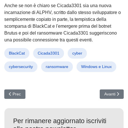
Anche se non è chiaro se Cicada3301 sia una nuova
incarnazione di ALPHV, scritto dallo stesso sviluppatore o
semplicemente copiato in parte, la tempistica della
scomparsa di BlackCat e l'emergere prima del botnet
Brutus e poi del ransomware Cicada3301 suggeriscono
una possibile connessione tra questi eventi.
BlackCat
Cicada3301
cyber
cybersecurity
ransomware
Windows e Linux
Articolo precedente: Telecamere AVTECH compromesse: Inizia l'in
Articolo succ
Prec
Avanti
Per rimanere aggiornato iscriviti