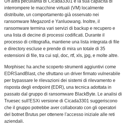
Un'altra peculiarità di Cicada3301 è la sua capacità di
interrompere le macchine virtuali (VM) localmente
distribuite, un comportamento già osservato nei
ransomware Megazord e Yanluowang. Inoltre, il
ransomware termina vari servizi di backup e recupero e
una lista di decine di processi codificati. Durante il
processo di crittografia, mantiene una lista integrata di file
e directory escluse e prende di mira un totale di 35
estensioni di file, tra cui sql, doc, rtf, xls, jpg, e molte altre.
Morphisec ha anche scoperto strumenti aggiuntivi come
EDRSandBlast, che sfruttano un driver firmato vulnerabile
per bypassare le rilevazioni dei sistemi di rilevamento e
risposta degli endpoint (EDR), una tecnica adottata in
passato dal gruppo di ransomware BlackByte. Le analisi di
Truesec sull'ESXi versione di Cicada3301 suggeriscono
che il gruppo potrebbe aver collaborato con gli operatori
del botnet Brutus per ottenere l'accesso iniziale alle reti
aziendali.