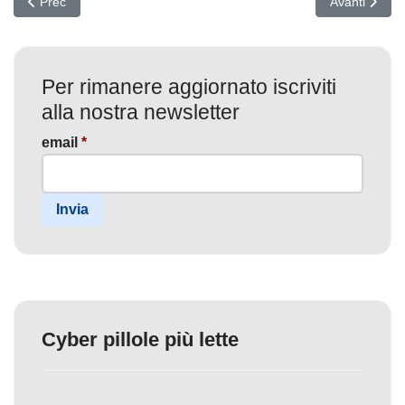
Articolo precedente: Allarme Sicurezza: Pacchetti npm Malevoli Mi
Articolo succ
Prec
Avanti
Per rimanere aggiornato iscriviti
alla nostra newsletter
email
*
Invia
Cyber pillole più lette