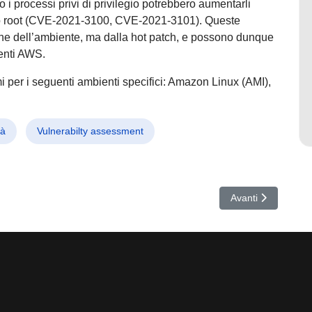
 processi privi di privilegio potrebbero aumentarli
gio root (CVE-2021-3100, CVE-2021-3101). Queste
one dell’ambiente, ma dalla hot patch, e possono dunque
ienti AWS.
i per i seguenti ambienti specifici: Amazon Linux (AMI),
tà
Vulnerabilty assessment
i 0-day – parte 1
Articolo successivo
Avanti