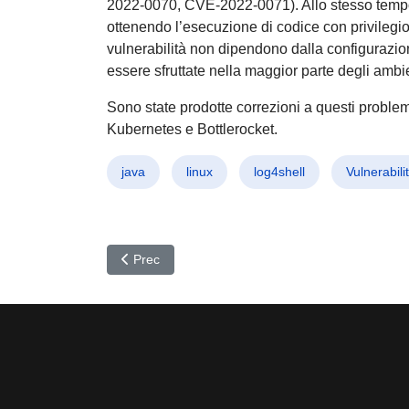
2022-0070, CVE-2022-0071). Allo stesso tempo i
ottenendo l’esecuzione di codice con privile
vulnerabilità non dipendono dalla configurazi
essere sfruttate nella maggior parte degli amb
Sono state prodotte correzioni a questi problem
Kubernetes e Bottlerocket.
java
linux
log4shell
Vulnerabili
Articolo precedente: Il pericolo non sono (solo) gl
Prec