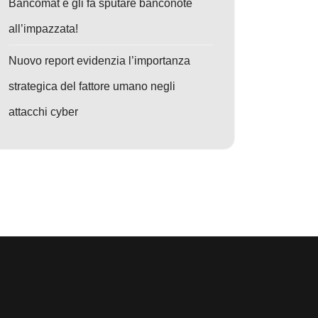
Bancomat e gli fa sputare banconote
all’impazzata!
Nuovo report evidenzia l’importanza
strategica del fattore umano negli
attacchi cyber
: Anche gli strumenti di difesa possono soffrire di vulnerabilità