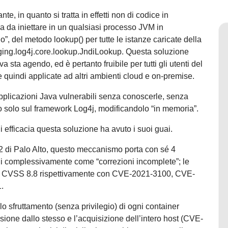
, in quanto si tratta in effetti non di codice in
ava da iniettare in un qualsiasi processo JVM in
”, del metodo lookup() per tutte le istanze caricate della
ging.log4j.core.lookup.JndiLookup. Questa soluzione
va sta agendo, ed è pertanto fruibile per tutti gli utenti del
uindi applicate ad altri ambienti cloud e on-premise.
plicazioni Java vulnerabili senza conoscerle, senza
o solo sul framework Log4j, modificandolo “in memoria”.
i efficacia questa soluzione ha avuto i suoi guai.
t 42 di Palo Alto, questo meccanismo porta con sé 4
ili complessivamente come “correzioni incomplete”; le
 con CVSS 8.8 rispettivamente con CVE-2021-3100, CVE-
1.
lo sfruttamento (senza privilegio) di ogni container
sione dallo stesso e l’acquisizione dell’intero host (CVE-